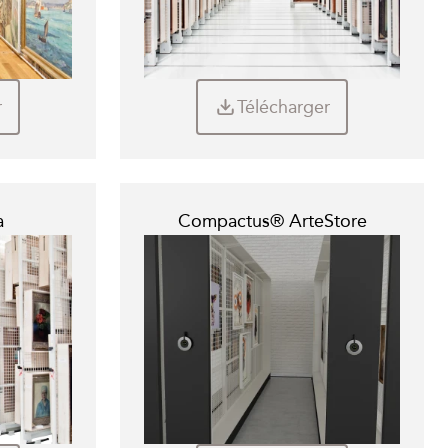
r
Télécharger
a
Compactus® ArteStore