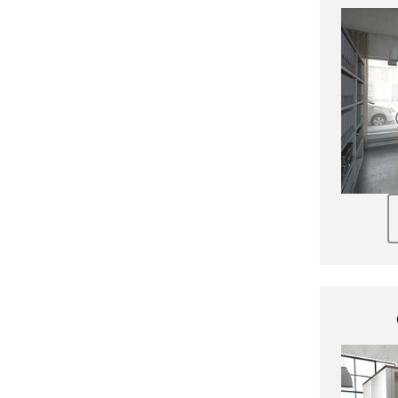
Brochures Produits
Segment De Brochures
Autres Dépliants
Dépliants
Livres Électroniques
Fiches Techniques
Documents