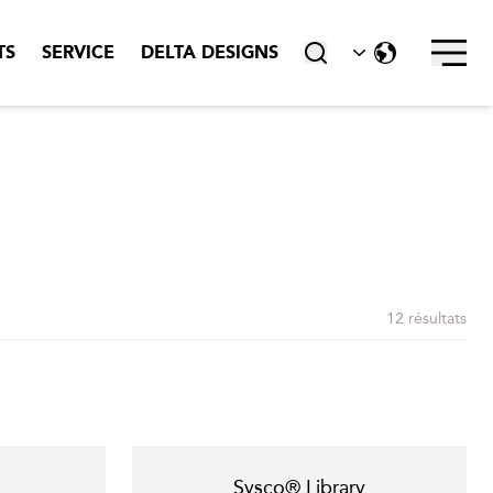
TS
SERVICE
DELTA DESIGNS
close
12 résultats
Sysco® Library