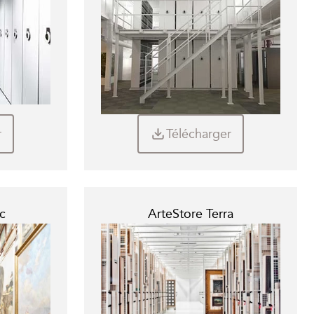
r
Télécharger
c
ArteStore Terra