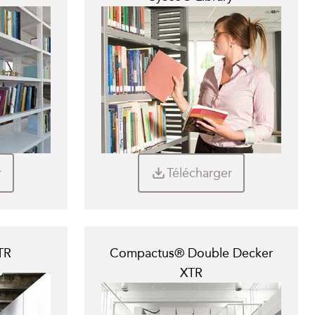
r
Télécharger
TR
Compactus® Double Decker
XTR