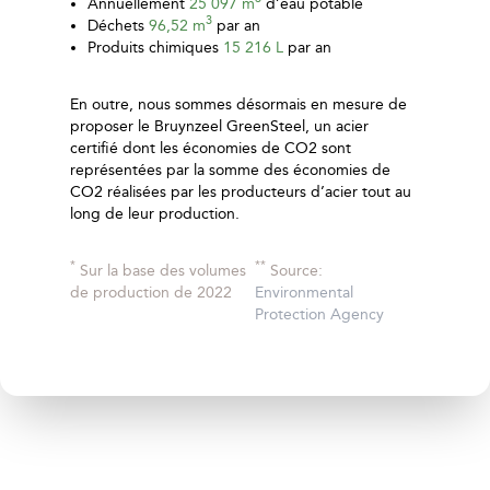
Annuellement
25 097 m
d’eau potable
3
Déchets
96,52 m
par an
Produits chimiques
15 216 L
par an
En outre, nous sommes désormais en mesure de
proposer le Bruynzeel GreenSteel, un acier
certifié dont les économies de CO2 sont
représentées par la somme des économies de
CO2 réalisées par les producteurs d’acier tout au
long de leur production.
*
**
Sur la base des volumes
Source:
de production de 2022
Environmental
Protection Agency