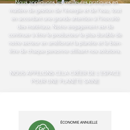
Nous appliquons les meilleures pratiques en
matière de gestion de l'énergie et de l'eau, tout
en accordant une grande attention à l'inocuité
des matériaux. Notre engagement est de
continuer à être le producteur le plus durable de
notre secteur en améliorant la planète et le bien-
être de chaque personne utilisant nos solutions.
NOUS APPELONS CELA CRÉER DE L'ESPACE
POUR UNE PLANÈTE SAINE
ÉCONOMIE ANNUELLE