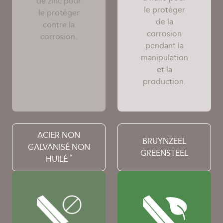
de zinc pour
le protéger
le protéger
de la
contre la
corrosion
corrosion.
pendant la
manipulation
et la
production.
ACIER NON
BRUYNZEEL
GALVANISÉ NON
GREENSTEEL
*
HUILÉ