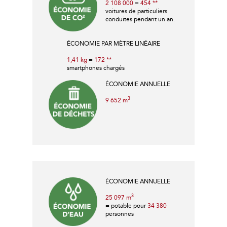
2 108 000
=
454 **
voitures de particuliers
conduites pendant un an.
ÉCONOMIE PAR MÈTRE LINÉAIRE
1,41 kg
=
172 **
smartphones chargés
ÉCONOMIE ANNUELLE
3
9 652 m
ÉCONOMIE ANNUELLE
3
25 097 m
= potable pour
34 380
personnes