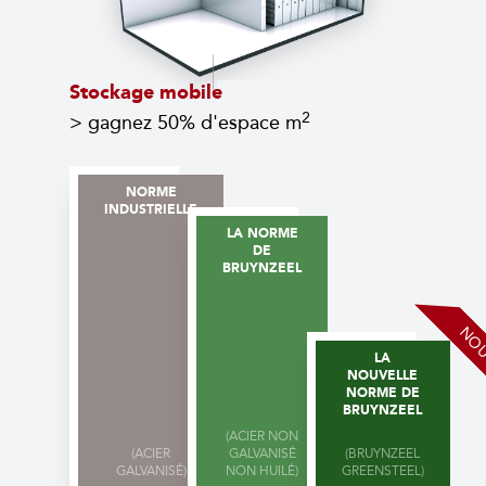
Stockage mobile
2
> gagnez 50% d'espace m
NORME
INDUSTRIELLE
LA NORME
DE
BRUYNZEEL
NOU
LA
NOUVELLE
NORME DE
BRUYNZEEL
(ACIER NON
(ACIER
GALVANISÉ
(BRUYNZEEL
GALVANISÉ)
NON HUILÉ)
GREENSTEEL)