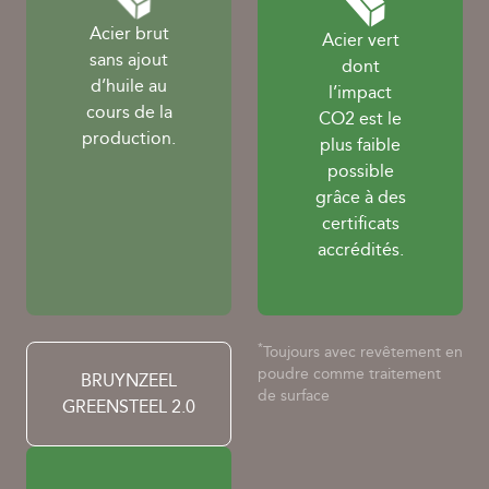
Acier brut
Acier vert
sans ajout
dont
d’huile au
l’impact
cours de la
CO2 est le
production.
plus faible
possible
grâce à des
certificats
accrédités.
*
Toujours avec revêtement en
poudre comme traitement
BRUYNZEEL
de surface
GREENSTEEL 2.0