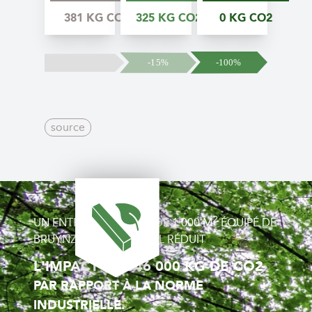
381 KG CO2
325 KG CO2
0 KG CO2
source
2
UN ENTREPÔT MOBILE DE 1 000 M
ÉQUIPÉ DE
BRUYNZEEL GREENSTEEL RÉDUIT
L'IMPACT DE 346 000 KG DE CO2
PAR RAPPORT À LA NORME
INDUSTRIELLE.