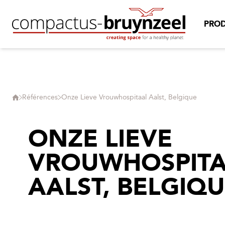
PROD
Références
Onze Lieve Vrouwhospitaal Aalst, Belgique
ONZE LIEVE
VROUWHOSPIT
AALST, BELGIQ